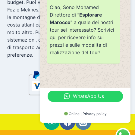
budget. Puoi visitare città storiche come Marrakech,
Ciao, Sono Mohamed
Fez e Meknes, esplorare le dune del Sahara, scoprire
Direttore di
"Esplorare
le montagne dell’Atlante, goderti le spiagge della
Marocco"
a quale dei nostri
costa atlantica, assaggiare la cucina marocchina e
tour sei interessato? Scrivici
molto altro. Puoi anche scegliere una varietà di
qui per ricevere info sui
sistemazioni, dagli ostelli agli hotel di lusso, e mezzi
prezzi e sulle modalita di
di trasporto adatti al tuo budget e alle tue
realizzazione del tour!
preferenze.
WhatsApp Us
Online | Privacy policy