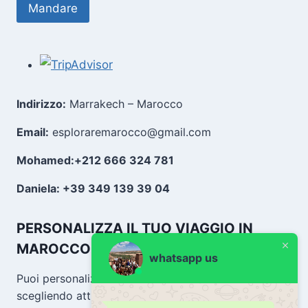
Indirizzo:
Marrakech – Marocco
Email:
esploraremarocco@gmail.com
Mohamed:+212 666 324 781
Daniela: +39 349 139 39 04
PERSONALIZZA IL TUO VIAGGIO IN
MAROCCO
whatsapp us
Puoi personalizzare il tuo viaggio in Marocco
scegliendo attività adatte ai tuoi interessi e al tuo